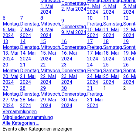
Mittwoch,
Freitag,
Samstag,
Sonnt
Donnerstag,
1. Mai
3. Mai
4. Mai
5. Mai
2. Mai 2024
2024
2024
2024
2024
6
7
8
10
11
12
9
Montag,
Dienstag,
Mittwoch,
Freitag,
Samstag,
Sonnt
Donnerstag,
6. Mai
7. Mai
8. Mai
10. Mai
11. Mai
12. M
9. Mai 2024
2024
2024
2024
2024
2024
2024
13
14
15
16
17
18
19
Montag,
Dienstag,
Mittwoch,
Donnerstag,
Freitag,
Samstag,
Sonnt
13. Mai
14. Mai
15. Mai
16. Mai
17. Mai
18. Mai
19. M
2024
2024
2024
2024
2024
2024
2024
20
21
22
23
24
25
26
Montag,
Dienstag,
Mittwoch,
Donnerstag,
Freitag,
Samstag,
Sonnt
20. Mai
21. Mai
22. Mai
23. Mai
24. Mai
25. Mai
26. M
2024
2024
2024
2024
2024
2024
2024
27
28
29
30
31
1
2
Montag,
Dienstag,
Mittwoch,
Donnerstag,
Freitag,
27. Mai
28. Mai
29. Mai
30. Mai
31. Mai
2024
2024
2024
2024
2024
Versammlungen
Mitgliederversammlung
Alle Kategorien ...
Events aller Kategorien anzeigen