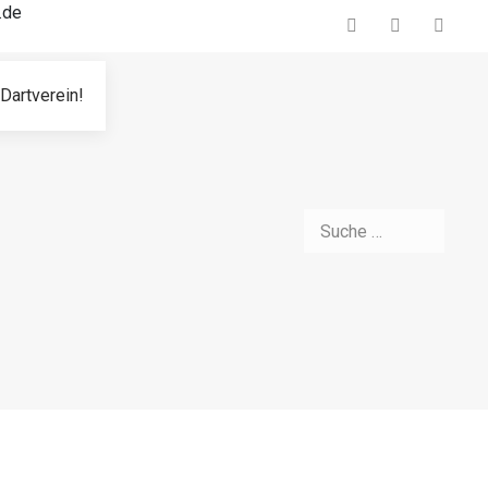
.de
Dartverein!