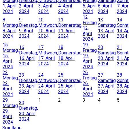
Montag,
Dienstag,
Mittwoch,
Donnerstag,
Freitag,
Samstag,
Sonnt
1. April
2. April
3. April
4. April
5. April
6. April
7. Apri
2024
2024
2024
2024
2024
2024
2024
12
8
9
10
11
13
14
Freitag,
Montag,
Dienstag,
Mittwoch,
Donnerstag,
Samstag,
Sonnt
12.
8. April
9. April
10. April
11. April
13. April
14. Ap
April
2024
2024
2024
2024
2024
2024
2024
15
19
16
17
18
20
21
Montag,
Freitag,
Dienstag,
Mittwoch,
Donnerstag,
Samstag,
Sonnt
15.
19.
16. April
17. April
18. April
20. April
21. Ap
April
April
2024
2024
2024
2024
2024
2024
2024
22
26
23
24
25
27
28
Montag,
Freitag,
Dienstag,
Mittwoch,
Donnerstag,
Samstag,
Sonnt
22.
26.
23. April
24. April
25. April
27. April
28. Ap
April
April
2024
2024
2024
2024
2024
2024
2024
29
1
2
3
4
5
30
Montag,
Dienstag,
29.
30. April
April
2024
2024
Spieltage