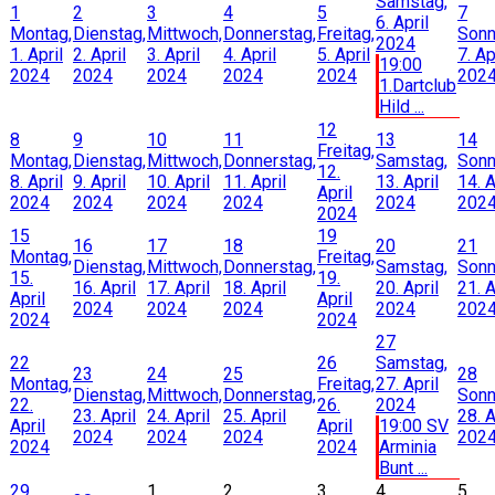
Samstag,
1
2
3
4
5
7
6. April
Montag,
Dienstag,
Mittwoch,
Donnerstag,
Freitag,
Sonn
2024
1. April
2. April
3. April
4. April
5. April
7. Ap
19:00
2024
2024
2024
2024
2024
202
1.Dartclub
Hild ...
12
8
9
10
11
13
14
Freitag,
Montag,
Dienstag,
Mittwoch,
Donnerstag,
Samstag,
Sonn
12.
8. April
9. April
10. April
11. April
13. April
14. A
April
2024
2024
2024
2024
2024
202
2024
15
19
16
17
18
20
21
Montag,
Freitag,
Dienstag,
Mittwoch,
Donnerstag,
Samstag,
Sonn
15.
19.
16. April
17. April
18. April
20. April
21. A
April
April
2024
2024
2024
2024
202
2024
2024
27
22
26
Samstag,
23
24
25
28
Montag,
Freitag,
27. April
Dienstag,
Mittwoch,
Donnerstag,
Sonn
22.
26.
2024
23. April
24. April
25. April
28. A
April
April
19:00 SV
2024
2024
2024
202
2024
2024
Arminia
Bunt ...
29
1
2
3
4
5