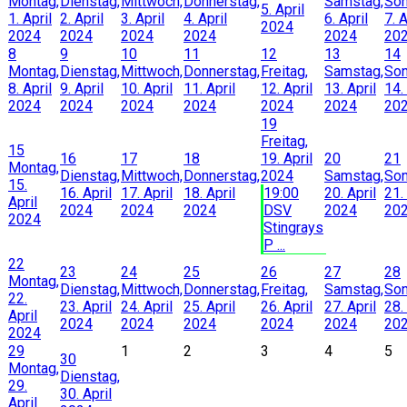
Montag,
Dienstag,
Mittwoch,
Donnerstag,
Samstag,
Son
5. April
1. April
2. April
3. April
4. April
6. April
7. A
2024
2024
2024
2024
2024
2024
20
8
9
10
11
12
13
14
Montag,
Dienstag,
Mittwoch,
Donnerstag,
Freitag,
Samstag,
Son
8. April
9. April
10. April
11. April
12. April
13. April
14.
2024
2024
2024
2024
2024
2024
20
19
Freitag,
15
16
17
18
19. April
20
21
Montag,
Dienstag,
Mittwoch,
Donnerstag,
2024
Samstag,
Son
15.
16. April
17. April
18. April
19:00
20. April
21.
April
2024
2024
2024
DSV
2024
20
2024
Stingrays
P ...
22
23
24
25
26
27
28
Montag,
Dienstag,
Mittwoch,
Donnerstag,
Freitag,
Samstag,
Son
22.
23. April
24. April
25. April
26. April
27. April
28.
April
2024
2024
2024
2024
2024
20
2024
29
1
2
3
4
5
30
Montag,
Dienstag,
29.
30. April
April