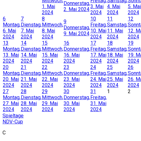
Mittwoch,
Freitag,
Samstag,
Sonnt
Donnerstag,
1. Mai
3. Mai
4. Mai
5. Mai
2. Mai 2024
2024
2024
2024
2024
6
7
8
10
11
12
9
Montag,
Dienstag,
Mittwoch,
Freitag,
Samstag,
Sonnt
Donnerstag,
6. Mai
7. Mai
8. Mai
10. Mai
11. Mai
12. M
9. Mai 2024
2024
2024
2024
2024
2024
2024
13
14
15
16
17
18
19
Montag,
Dienstag,
Mittwoch,
Donnerstag,
Freitag,
Samstag,
Sonnt
13. Mai
14. Mai
15. Mai
16. Mai
17. Mai
18. Mai
19. M
2024
2024
2024
2024
2024
2024
2024
20
21
22
23
24
25
26
Montag,
Dienstag,
Mittwoch,
Donnerstag,
Freitag,
Samstag,
Sonnt
20. Mai
21. Mai
22. Mai
23. Mai
24. Mai
25. Mai
26. M
2024
2024
2024
2024
2024
2024
2024
27
28
29
30
31
1
2
Montag,
Dienstag,
Mittwoch,
Donnerstag,
Freitag,
27. Mai
28. Mai
29. Mai
30. Mai
31. Mai
2024
2024
2024
2024
2024
Spieltage
NDV-Cup
C