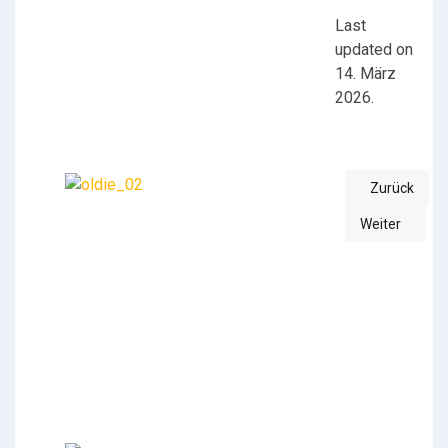
Last
updated on
14. März
2026.
Zurück
Vorheriger Be
Weiter
Nächster Beit