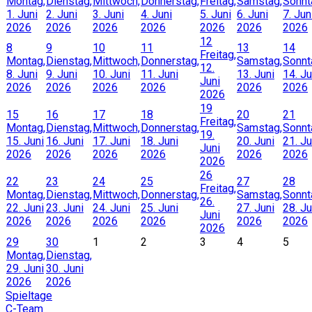
Montag,
Dienstag,
Mittwoch,
Donnerstag,
Freitag,
Samstag,
Sonnt
1. Juni
2. Juni
3. Juni
4. Juni
5. Juni
6. Juni
7. Jun
2026
2026
2026
2026
2026
2026
2026
12
8
9
10
11
13
14
Freitag,
Montag,
Dienstag,
Mittwoch,
Donnerstag,
Samstag,
Sonnt
12.
8. Juni
9. Juni
10. Juni
11. Juni
13. Juni
14. Ju
Juni
2026
2026
2026
2026
2026
2026
2026
19
15
16
17
18
20
21
Freitag,
Montag,
Dienstag,
Mittwoch,
Donnerstag,
Samstag,
Sonnt
19.
15. Juni
16. Juni
17. Juni
18. Juni
20. Juni
21. Ju
Juni
2026
2026
2026
2026
2026
2026
2026
26
22
23
24
25
27
28
Freitag,
Montag,
Dienstag,
Mittwoch,
Donnerstag,
Samstag,
Sonnt
26.
22. Juni
23. Juni
24. Juni
25. Juni
27. Juni
28. Ju
Juni
2026
2026
2026
2026
2026
2026
2026
29
30
1
2
3
4
5
Montag,
Dienstag,
29. Juni
30. Juni
2026
2026
Spieltage
C-Team