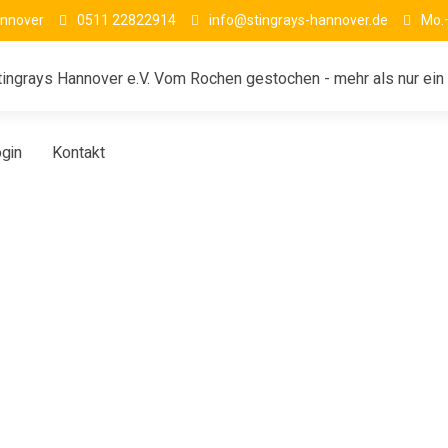
annover
0511 22822914
info@stingrays-hannover.de
Mo.–
ingrays Hannover e.V. Vom Rochen gestochen - mehr als nur ein 
gin
Kontakt