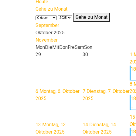
Heute
Gehe zu Monat
Gehe zu Monat
September
Oktober 2025
November
Mon
Die
Mit
Don
Fre
Sam
Son
29
30
1
M
20
18
...
8
M
6
Montag, 6. Oktober
7
Dienstag, 7. Oktober
20
2025
2025
18
...
15
Ok
13
Montag, 13.
14
Dienstag, 14.
18
Oktober 2025
Oktober 2025