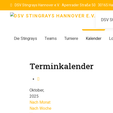
DSV Stingrays Hannover e.V. · Apenrader Straße 50 · 30165 H
DSV St
Die Stingrays
Teams
Turniere
Kalender
Lo
Terminkalender
Oktober,
2025
Nach Monat
Nach Woche