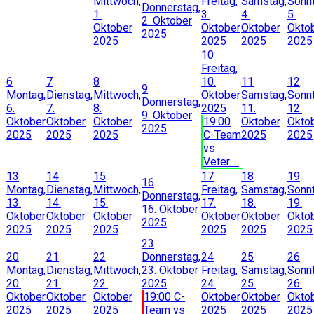
Mittwoch,
Freitag,
Samstag,
Sonnt
Donnerstag,
1.
3.
4.
5.
2. Oktober
Oktober
Oktober
Oktober
Okto
2025
2025
2025
2025
2025
10
Freitag,
6
7
8
10.
11
12
9
Montag,
Dienstag,
Mittwoch,
Oktober
Samstag,
Sonnt
Donnerstag,
6.
7.
8.
2025
11.
12.
9. Oktober
Oktober
Oktober
Oktober
19:00
Oktober
Okto
2025
2025
2025
2025
C-Team
2025
2025
vs
Veter ...
13
14
15
17
18
19
16
Montag,
Dienstag,
Mittwoch,
Freitag,
Samstag,
Sonnt
Donnerstag,
13.
14.
15.
17.
18.
19.
16. Oktober
Oktober
Oktober
Oktober
Oktober
Oktober
Okto
2025
2025
2025
2025
2025
2025
2025
23
20
21
22
Donnerstag,
24
25
26
Montag,
Dienstag,
Mittwoch,
23. Oktober
Freitag,
Samstag,
Sonnt
20.
21.
22.
2025
24.
25.
26.
Oktober
Oktober
Oktober
19:00 C-
Oktober
Oktober
Okto
2025
2025
2025
Team vs
2025
2025
2025