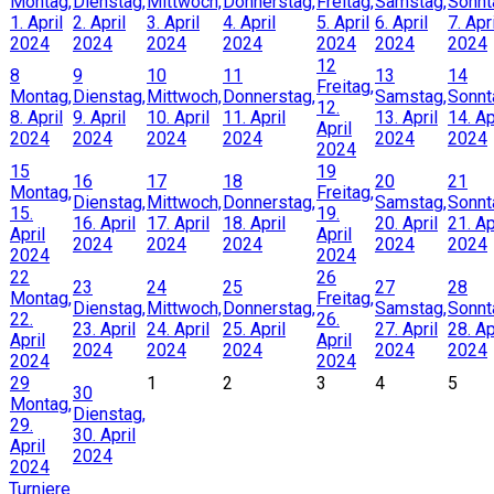
Montag,
Dienstag,
Mittwoch,
Donnerstag,
Freitag,
Samstag,
Sonnt
1. April
2. April
3. April
4. April
5. April
6. April
7. Apri
2024
2024
2024
2024
2024
2024
2024
12
8
9
10
11
13
14
Freitag,
Montag,
Dienstag,
Mittwoch,
Donnerstag,
Samstag,
Sonnt
12.
8. April
9. April
10. April
11. April
13. April
14. Ap
April
2024
2024
2024
2024
2024
2024
2024
15
19
16
17
18
20
21
Montag,
Freitag,
Dienstag,
Mittwoch,
Donnerstag,
Samstag,
Sonnt
15.
19.
16. April
17. April
18. April
20. April
21. Ap
April
April
2024
2024
2024
2024
2024
2024
2024
22
26
23
24
25
27
28
Montag,
Freitag,
Dienstag,
Mittwoch,
Donnerstag,
Samstag,
Sonnt
22.
26.
23. April
24. April
25. April
27. April
28. Ap
April
April
2024
2024
2024
2024
2024
2024
2024
29
1
2
3
4
5
30
Montag,
Dienstag,
29.
30. April
April
2024
2024
Turniere