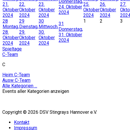
Donnerstag,
21.
22.
23.
25.
26.
27.
24. Oktober
Oktober
Oktober
Oktober
Oktober
Oktober
Okto
2024
2024
2024
2024
2024
2024
202
28
29
30
1
2
3
31
Montag,
Dienstag,
Mittwoch,
Donnerstag,
28.
29.
30.
31. Oktober
Oktober
Oktober
Oktober
2024
2024
2024
2024
Spieltage
C-Team
C
Heim C-Team
Ausw C-Team
Alle Kategorien ...
Events aller Kategorien anzeigen
Copyright © 2026 DSV Stingrays Hannover e.V.
Kontakt
Impressum