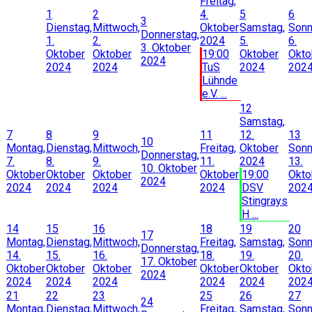
Freitag,
1
2
4.
5
6
3
Dienstag,
Mittwoch,
Oktober
Samstag,
Sonn
Donnerstag,
1.
2.
2024
5.
6.
3. Oktober
Oktober
Oktober
19:00
Oktober
Okto
2024
2024
2024
TuS
2024
202
Lühnde
e.V. ...
12
Samstag,
7
8
9
11
12.
13
10
Montag,
Dienstag,
Mittwoch,
Freitag,
Oktober
Sonn
Donnerstag,
7.
8.
9.
11.
2024
13.
10. Oktober
Oktober
Oktober
Oktober
Oktober
19:00
Okto
2024
2024
2024
2024
2024
DSV
202
Stingrays
H ...
14
15
16
18
19
20
17
Montag,
Dienstag,
Mittwoch,
Freitag,
Samstag,
Sonn
Donnerstag,
14.
15.
16.
18.
19.
20.
17. Oktober
Oktober
Oktober
Oktober
Oktober
Oktober
Okto
2024
2024
2024
2024
2024
2024
202
21
22
23
25
26
27
24
Montag,
Dienstag,
Mittwoch,
Freitag,
Samstag,
Sonn