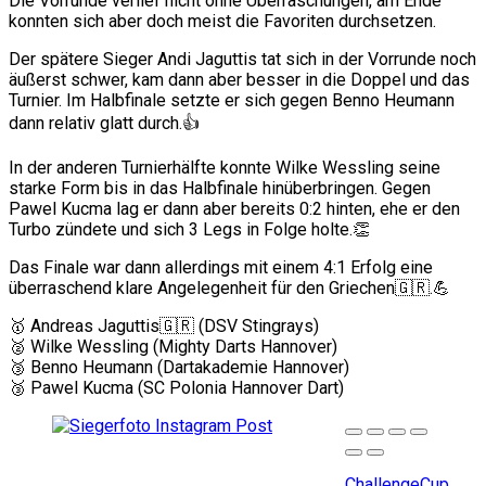
Die Vorrunde verlief nicht ohne Überraschungen, am Ende
konnten sich aber doch meist die Favoriten durchsetzen.
Der spätere Sieger Andi Jaguttis tat sich in der Vorrunde noch
äußerst schwer, kam dann aber besser in die Doppel und das
Turnier. Im Halbfinale setzte er sich gegen Benno Heumann
dann relativ glatt durch.👍
In der anderen Turnierhälfte konnte Wilke Wessling seine
starke Form bis in das Halbfinale hinüberbringen. Gegen
Pawel Kucma lag er dann aber bereits 0:2 hinten, ehe er den
Turbo zündete und sich 3 Legs in Folge holte.👏
Das Finale war dann allerdings mit einem 4:1 Erfolg eine
überraschend klare Angelegenheit für den Griechen🇬🇷.💪
🥇 Andreas Jaguttis🇬🇷 (DSV Stingrays)
🥈 Wilke Wessling (Mighty Darts Hannover)
🥉 Benno Heumann (Dartakademie Hannover)
🥉 Pawel Kucma (SC Polonia Hannover Dart)
ChallengeCup