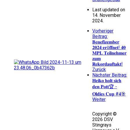
Last updated on
14. November
2024.
Vorheriger
Beitrag:
𝐁𝐞𝐧𝐞𝐟𝐢𝐳𝐞𝐦𝐛𝐞𝐫
𝟐𝟎𝟐𝟒 𝐞𝐫ö𝐟𝐟𝐧𝐞𝐭! 𝟒𝟎
𝐌𝐏𝐋 𝐓𝐞𝐢𝐥𝐧𝐞𝐡𝐦𝐞𝐫
𝐳𝐮𝐦
𝐑𝐞𝐤𝐨𝐫𝐝𝐚𝐮𝐟𝐭𝐚𝐤𝐭!
Zurück
Nächster Beitrag:
𝐇𝐞𝐢𝐤𝐨 𝐡𝐨𝐥𝐭 𝐬𝐢𝐜𝐡
𝐝𝐞𝐧 𝐏𝐨𝐭𝐭🏆 -
𝐎𝐥𝐝𝐢𝐞𝐬 𝐂𝐮𝐩 #𝟒🎯
Weiter
Copyright ©
2026 DSV
Stingrays