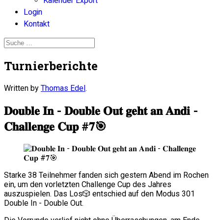
Kalender Export
Login
Kontakt
Turnierberichte
Written by
Thomas Edel
.
𝐃𝐨𝐮𝐛𝐥𝐞 𝐈𝐧 - 𝐃𝐨𝐮𝐛𝐥𝐞 𝐎𝐮𝐭 𝐠𝐞𝐡𝐭 𝐚𝐧 𝐀𝐧𝐝𝐢 -
𝐂𝐡𝐚𝐥𝐥𝐞𝐧𝐠𝐞 𝐂𝐮𝐩 #𝟕🎯
Starke 38 Teilnehmer fanden sich gestern Abend im Rochen
ein, um den vorletzten Challenge Cup des Jahres
auszuspielen. Das Los🎲 entschied auf den Modus 301
Double In - Double Out.