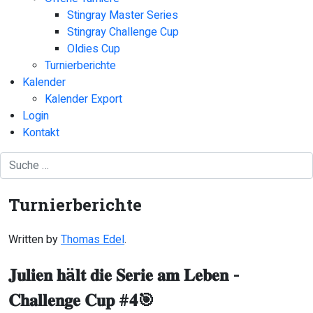
Stingray Master Series
Stingray Challenge Cup
Oldies Cup
Turnierberichte
Kalender
Kalender Export
Login
Kontakt
Turnierberichte
Written by
Thomas Edel
.
𝐉𝐮𝐥𝐢𝐞𝐧 𝐡ä𝐥𝐭 𝐝𝐢𝐞 𝐒𝐞𝐫𝐢𝐞 𝐚𝐦 𝐋𝐞𝐛𝐞𝐧 -
𝐂𝐡𝐚𝐥𝐥𝐞𝐧𝐠𝐞 𝐂𝐮𝐩 #𝟒🎯