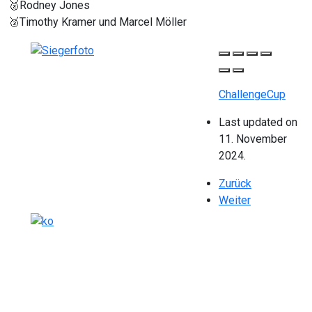
🥈Rodney Jones
🥉Timothy Kramer und Marcel Möller
ChallengeCup
Last updated on
11. November
2024.
Vorheriger Beitrag: 𝐌𝐚𝐫𝐯𝐢
Zurück
Nächster Beitrag: 𝐌𝐚𝐫c𝐮𝐬 
Weiter