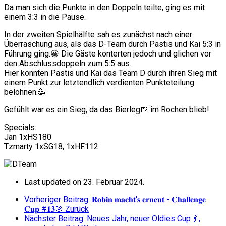
Da man sich die Punkte in den Doppeln teilte, ging es mit
einem 3:3 in die Pause.
In der zweiten Spielhälfte sah es zunächst nach einer
Überraschung aus, als das D-Team durch Pastis und Kai 5:3 in
Führung ging.😀 Die Gäste konterten jedoch und glichen vor
den Abschlussdoppeln zum 5:5 aus.
Hier konnten Pastis und Kai das Team D durch ihren Sieg mit
einem Punkt zur letztendlich verdienten Punkteteilung
belohnen.🥳
Gefühlt war es ein Sieg, da das Bierleg🍺 im Rochen blieb!
Specials:
Jan 1xHS180
Tzmarty 1xSG18, 1xHF112
Last updated on 23. Februar 2024.
Vorheriger Beitrag: 𝐑𝐨𝐛𝐢𝐧 𝐦𝐚𝐜𝐡𝐭'𝐬 𝐞𝐫𝐧𝐞𝐮𝐭 - 𝐂𝐡𝐚𝐥𝐥𝐞𝐧𝐠𝐞
𝐂𝐮𝐩 #𝟏𝟑🎯
Zurück
Nächster Beitrag: Neues Jahr, neuer Oldies Cup👴,