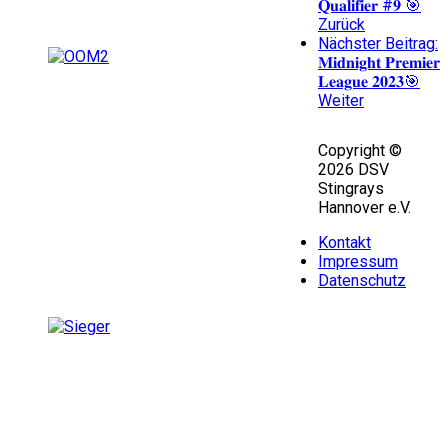
𝐐𝐮𝐚𝐥𝐢𝐟𝐢𝐞𝐫 #𝟗 🎯
Zurück
Nächster Beitrag:
𝐌𝐢𝐝𝐧𝐢𝐠𝐡𝐭 𝐏𝐫𝐞𝐦𝐢𝐞𝐫
𝐋𝐞𝐚𝐠𝐮𝐞 𝟐𝟎𝟐𝟑🎯
Weiter
Copyright ©
2026 DSV
Stingrays
Hannover e.V.
Kontakt
Impressum
Datenschutz