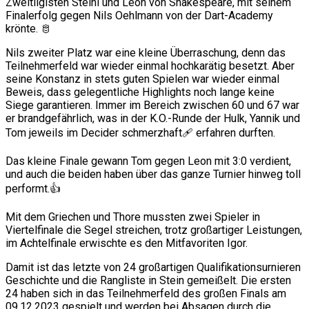
Zweitligisten Steini und Leon von Shakespeare, mit seinem
Finalerfolg gegen Nils Oehlmann von der Dart-Academy
krönte. 🫅
Nils zweiter Platz war eine kleine Überraschung, denn das
Teilnehmerfeld war wieder einmal hochkarätig besetzt. Aber
seine Konstanz in stets guten Spielen war wieder einmal
Beweis, dass gelegentliche Highlights noch lange keine
Siege garantieren. Immer im Bereich zwischen 60 und 67 war
er brandgefährlich, was in der K.O.-Runde der Hulk, Yannik und
Tom jeweils im Decider schmerzhaft🩹 erfahren durften.
Das kleine Finale gewann Tom gegen Leon mit 3:0 verdient,
und auch die beiden haben über das ganze Turnier hinweg toll
performt.👍
Mit dem Griechen und Thore mussten zwei Spieler in
Viertelfinale die Segel streichen, trotz großartiger Leistungen,
im Achtelfinale erwischte es den Mitfavoriten Igor.
Damit ist das letzte von 24 großartigen Qualifikationsurnieren
Geschichte und die Rangliste in Stein gemeißelt. Die ersten
24 haben sich in das Teilnehmerfeld des großen Finals am
09.12.2023 gespielt und werden bei Absagen durch die