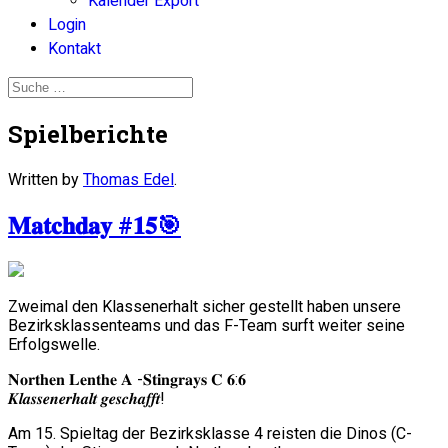
Kalender Export
Login
Kontakt
Spielberichte
Written by
Thomas Edel
.
𝐌𝐚𝐭𝐜𝐡𝐝𝐚𝐲 #𝟏𝟓🎯
Zweimal den Klassenerhalt sicher gestellt haben unsere
Bezirksklassenteams und das F-Team surft weiter seine
Erfolgswelle.
𝐍𝐨𝐫𝐭𝐡𝐞𝐧 𝐋𝐞𝐧𝐭𝐡𝐞 𝐀 -𝐒𝐭𝐢𝐧𝐠𝐫𝐚𝐲𝐬 𝐂 𝟔:𝟔
𝑲𝒍𝒂𝒔𝒔𝒆𝒏𝒆𝒓𝒉𝒂𝒍𝒕 𝒈𝒆𝒔𝒄𝒉𝒂𝒇𝒇𝒕!
Am 15. Spieltag der Bezirksklasse 4 reisten die Dinos (C-