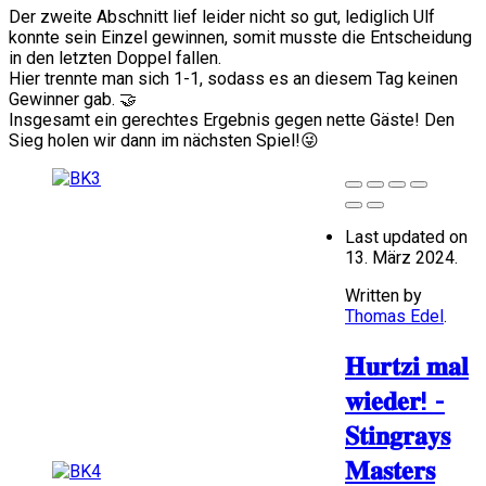
Der zweite Abschnitt lief leider nicht so gut, lediglich Ulf
konnte sein Einzel gewinnen, somit musste die Entscheidung
in den letzten Doppel fallen.
Hier trennte man sich 1-1, sodass es an diesem Tag keinen
Gewinner gab. 🤝
Insgesamt ein gerechtes Ergebnis gegen nette Gäste! Den
Sieg holen wir dann im nächsten Spiel!😜
Last updated on
13. März 2024.
Written by
Thomas Edel
.
𝐇𝐮𝐫𝐭𝐳𝐢 𝐦𝐚𝐥
𝐰𝐢𝐞𝐝𝐞𝐫! -
𝐒𝐭𝐢𝐧𝐠𝐫𝐚𝐲𝐬
𝐌𝐚𝐬𝐭𝐞𝐫𝐬