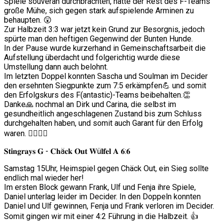
Spiele souverän durchbrachten, hatte der Rest des F-Teams
große Mühe, sich gegen stark aufspielende Arminen zu
behaupten. 😲
Zur Halbzeit 3:3 war jetzt kein Grund zur Besorgnis, jedoch
spürte man den heftigen Gegenwind der Bunten Hunde.
In der Pause wurde kurzerhand in Gemeinschaftsarbeit die
Aufstellung überdacht und folgerichtig wurde diese
Umstellung dann auch belohnt.
Im letzten Doppel konnten Sascha und Soulman im Decider
den ersehnten Siegpunkte zum 7:5 erkämpfen💪 und somit
den Erfolgskurs des F(antastic)-Teams beibehalten.👏
Danke🙏 nochmal an Dirk und Carina, die selbst im
gesundheitlich angeschlagenen Zustand bis zum Schluss
durchgehalten haben, und somit auch Garant für den Erfolg
waren. 👍🏻👊🏻
𝐒𝐭𝐢𝐧𝐠𝐫𝐚𝐲𝐬 𝐆 - 𝐂𝐡ä𝐜𝐤 𝐎𝐮𝐭 𝐖ü𝐥𝐟𝐞𝐥 𝐀 𝟔:𝟔
Samstag 15Uhr, Heimspiel gegen Chäck Out, ein Sieg sollte
endlich mal wieder her!
Im ersten Block gewann Frank, Ulf und Fenja ihre Spiele,
Daniel unterlag leider im Decider. In den Doppeln konnten
Daniel und Ulf gewinnen, Fenja und Frank verloren im Decider.
Somit gingen wir mit einer 4:2 Führung in die Halbzeit. 👍