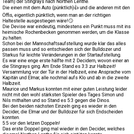
Team) der Stingrays nach Northen Lenthe.
Die einen mit dem Auto (pünktlich)👍 und die anderen mit den
Öffis, eigentlich pünktlich, wenn man an der richtigen
Haltestelle ausgestiegen wäre!🙄
Die Devise war eindeutig, mindestens ein Punkt muss mit ins
heimische Rochenbecken genommen werden, um die Klasse
zu halten.
Schon bei der Mannschaftsaufstellung wurde klar das alles
passen muss und so entschieden sich der Bulldozer und
Starkus für leichte Veränderungen in der Startaufstellung.
Es war eine enge erste hälfte mit 2 Decidern, wovon einer an
die Stingrays ging. Am Ende Stand es 3:3 zur Halbzeit!
Versammlung vor der Tür in der Halbzeit, eine Ansprache vom
Kapitän und Elmar, alle nochmal aufs Klo und ab in die zweite
Halbzeit.
Maurice und Markus konnten mit einer guten Leistung leider
nicht mit den wohl stärksten Spieler des Tages Simon und
Nils mithalten und so Stand es 5:3 gegen die Dinos.
Bei den beiden nächsten Einzeln ging es wieder in den
Decider, die Elmar und der Bulldozer für sich Endscheiden
konnten.
5:5 vor den letzen Doppeln!
Das erste Doppel ging mal wieder in den Decider, welches