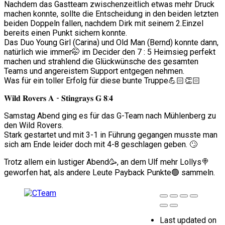
Nachdem das Gastteam zwischenzeitlich etwas mehr Druck
machen konnte, sollte die Entscheidung in den beiden letzten
beiden Doppeln fallen, nachdem Dirk mit seinem 2.Einzel
bereits einen Punkt sichern konnte.
Das Duo Young Girl (Carina) und Old Man (Bernd) konnte dann,
natürlich wie immer🤭 im Decider den 7 : 5 Heimsieg perfekt
machen und strahlend die Glückwünsche des gesamten
Teams und angereistem Support entgegen nehmen.
Was für ein toller Erfolg für diese bunte Truppe💪🏻👏🏻
𝐖𝐢𝐥𝐝 𝐑𝐨𝐯𝐞𝐫𝐬 𝐀 - 𝐒𝐭𝐢𝐧𝐠𝐫𝐚𝐲𝐬 𝐆 𝟖:𝟒
Samstag Abend ging es für das G-Team nach Mühlenberg zu
den Wild Rovers.
Stark gestartet und mit 3-1 in Führung gegangen musste man
sich am Ende leider doch mit 4-8 geschlagen geben. 🙄
Trotz allem ein lustiger Abend🥳, an dem Ulf mehr Lollys🍭
geworfen hat, als andere Leute Payback Punkte🟢 sammeln.
Last updated on