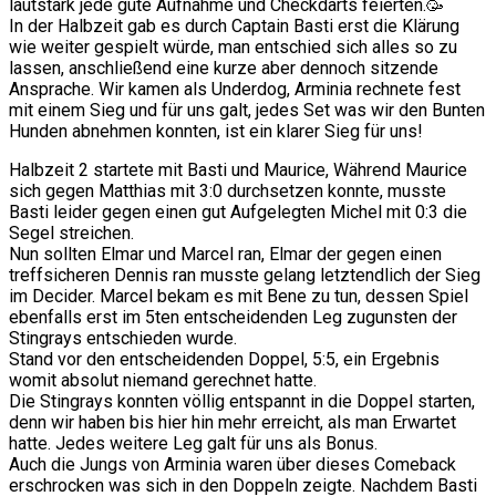
lautstark jede gute Aufnahme und Checkdarts feierten.🥳
In der Halbzeit gab es durch Captain Basti erst die Klärung
wie weiter gespielt würde, man entschied sich alles so zu
lassen, anschließend eine kurze aber dennoch sitzende
Ansprache. Wir kamen als Underdog, Arminia rechnete fest
mit einem Sieg und für uns galt, jedes Set was wir den Bunten
Hunden abnehmen konnten, ist ein klarer Sieg für uns!
Halbzeit 2 startete mit Basti und Maurice, Während Maurice
sich gegen Matthias mit 3:0 durchsetzen konnte, musste
Basti leider gegen einen gut Aufgelegten Michel mit 0:3 die
Segel streichen.
Nun sollten Elmar und Marcel ran, Elmar der gegen einen
treffsicheren Dennis ran musste gelang letztendlich der Sieg
im Decider. Marcel bekam es mit Bene zu tun, dessen Spiel
ebenfalls erst im 5ten entscheidenden Leg zugunsten der
Stingrays entschieden wurde.
Stand vor den entscheidenden Doppel, 5:5, ein Ergebnis
womit absolut niemand gerechnet hatte.
Die Stingrays konnten völlig entspannt in die Doppel starten,
denn wir haben bis hier hin mehr erreicht, als man Erwartet
hatte. Jedes weitere Leg galt für uns als Bonus.
Auch die Jungs von Arminia waren über dieses Comeback
erschrocken was sich in den Doppeln zeigte. Nachdem Basti