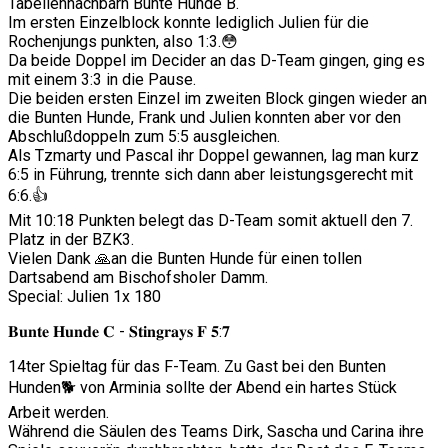
Tabellennachbarn Bunte Hunde B.
Im ersten Einzelblock konnte lediglich Julien für die
Rochenjungs punkten, also 1:3.😳
Da beide Doppel im Decider an das D-Team gingen, ging es
mit einem 3:3 in die Pause.
Die beiden ersten Einzel im zweiten Block gingen wieder an
die Bunten Hunde, Frank und Julien konnten aber vor den
Abschlußdoppeln zum 5:5 ausgleichen.
Als Tzmarty und Pascal ihr Doppel gewannen, lag man kurz
6:5 in Führung, trennte sich dann aber leistungsgerecht mit
6:6.👍
Mit 10:18 Punkten belegt das D-Team somit aktuell den 7.
Platz in der BZK3.
Vielen Dank 🙏an die Bunten Hunde für einen tollen
Dartsabend am Bischofsholer Damm.
Special: Julien 1x 180
𝐁𝐮𝐧𝐭𝐞 𝐇𝐮𝐧𝐝𝐞 𝐂 - 𝐒𝐭𝐢𝐧𝐠𝐫𝐚𝐲𝐬 𝐅 𝟓:𝟕
14ter Spieltag für das F-Team. Zu Gast bei den Bunten
Hunden🐕 von Arminia sollte der Abend ein hartes Stück
Arbeit werden.
Während die Säulen des Teams Dirk, Sascha und Carina ihre