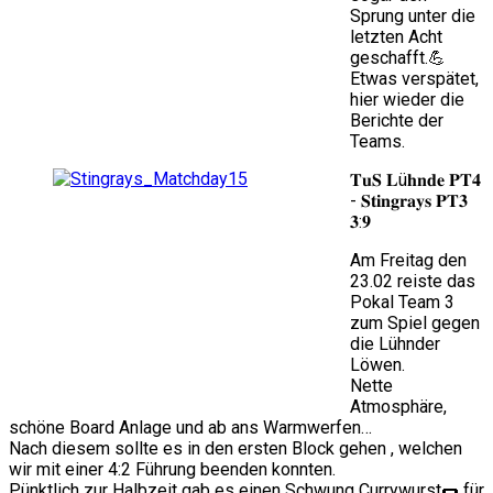
Sprung unter die
letzten Acht
geschafft.💪
Etwas verspätet,
hier wieder die
Berichte der
Teams.
𝐓𝐮𝐒 𝐋ü𝐡𝐧𝐝𝐞 𝐏𝐓𝟒
- 𝐒𝐭𝐢𝐧𝐠𝐫𝐚𝐲𝐬 𝐏𝐓𝟑
𝟑:𝟗
Am Freitag den
23.02 reiste das
Pokal Team 3
zum Spiel gegen
die Lühnder
Löwen.
Nette
Atmosphäre,
schöne Board Anlage und ab ans Warmwerfen…
Nach diesem sollte es in den ersten Block gehen , welchen
wir mit einer 4:2 Führung beenden konnten.
Pünktlich zur Halbzeit gab es einen Schwung Currywurst🌭 für