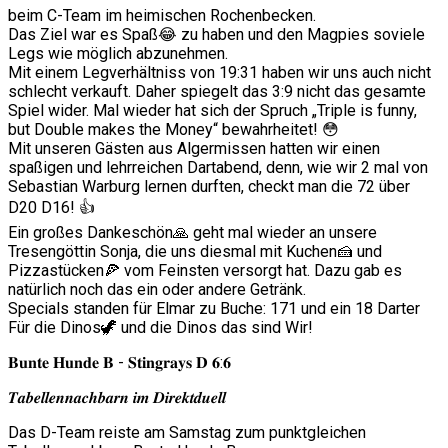
beim C-Team im heimischen Rochenbecken.
Das Ziel war es Spaß😂 zu haben und den Magpies soviele
Legs wie möglich abzunehmen.
Mit einem Legverhältniss von 19:31 haben wir uns auch nicht
schlecht verkauft. Daher spiegelt das 3:9 nicht das gesamte
Spiel wider. Mal wieder hat sich der Spruch „Triple is funny,
but Double makes the Money“ bewahrheitet! 😳
Mit unseren Gästen aus Algermissen hatten wir einen
spaßigen und lehrreichen Dartabend, denn, wie wir 2 mal von
Sebastian Warburg lernen durften, checkt man die 72 über
D20 D16! 👍
Ein großes Dankeschön🙏 geht mal wieder an unsere
Tresengöttin Sonja, die uns diesmal mit Kuchen🍰 und
Pizzastücken🍕 vom Feinsten versorgt hat. Dazu gab es
natürlich noch das ein oder andere Getränk.
Specials standen für Elmar zu Buche: 171 und ein 18 Darter
Für die Dinos🦖 und die Dinos das sind Wir!
𝐁𝐮𝐧𝐭𝐞 𝐇𝐮𝐧𝐝𝐞 𝐁 - 𝐒𝐭𝐢𝐧𝐠𝐫𝐚𝐲𝐬 𝐃 𝟔:𝟔
𝑻𝒂𝒃𝒆𝒍𝒍𝒆𝒏𝒏𝒂𝒄𝒉𝒃𝒂𝒓𝒏 𝒊𝒎 𝑫𝒊𝒓𝒆𝒌𝒕𝒅𝒖𝒆𝒍𝒍
Das D-Team reiste am Samstag zum punktgleichen