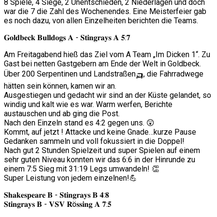
8 Spiele, 4 Siege, 2 Unentschieden, 2 Niederlagen und doch
war die 7 die Zahl des Wochenendes. Eine Meisterfeier gab
es noch dazu, von allen Einzelheiten berichten die Teams.
𝐆𝐨𝐥𝐝𝐛𝐞𝐜𝐤 𝐁𝐮𝐥𝐥𝐝𝐨𝐠𝐬 𝐀 - 𝐒𝐭𝐢𝐧𝐠𝐫𝐚𝐲𝐬 𝐀 𝟓:𝟕
Am Freitagabend hieß das Ziel vom A Team „Im Dicken 1“. Zu
Gast bei netten Gastgebern am Ende der Welt in Goldbeck.
Über 200 Serpentinen und Landstraßen🛺, die Fahrradwege
hätten sein können, kamen wir an.
Ausgestiegen und gedacht wir sind an der Küste gelandet, so
windig und kalt wie es war. Warm werfen, Berichte
austauschen und ab ging die Post.
Nach den Einzeln stand es 4:2 gegen uns. 😲
Kommt, auf jetzt ! Attacke und keine Gnade…kurze Pause
Gedanken sammeln und voll fokussiert in die Doppel!
Nach gut 2 Stunden Spielzeit und super Spielen auf einem
sehr guten Niveau konnten wir das 6:6 in der Hinrunde zu
einem 7:5 Sieg mit 31:19 Legs umwandeln! 👏
Super Leistung von jedem einzelnen!💪
𝐒𝐡𝐚𝐤𝐞𝐬𝐩𝐞𝐚𝐫𝐞 𝐁 - 𝐒𝐭𝐢𝐧𝐠𝐫𝐚𝐲𝐬 𝐁 𝟒:𝟖
𝐒𝐭𝐢𝐧𝐠𝐫𝐚𝐲𝐬 𝐁 - 𝐕𝐒𝐕 𝐑ö𝐬𝐬𝐢𝐧𝐠 𝐀 𝟕:𝟓