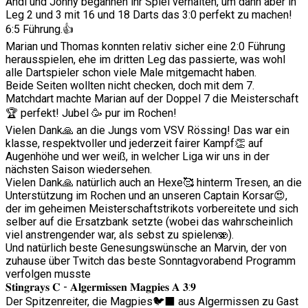
Andi und Jonny begannen ihr Spiel verhalten, um dann aber in
Leg 2 und 3 mit 16 und 18 Darts das 3:0 perfekt zu machen!
6:5 Führung.👍
Marian und Thomas konnten relativ sicher eine 2:0 Führung
herausspielen, ehe im dritten Leg das passierte, was wohl
alle Dartspieler schon viele Male mitgemacht haben.
Beide Seiten wollten nicht checken, doch mit dem 7.
Matchdart machte Marian auf der Doppel 7 die Meisterschaft
🏆 perfekt! Jubel 🥳 pur im Rochen!
Vielen Dank🙏 an die Jungs vom VSV Rössing! Das war ein
klasse, respektvoller und jederzeit fairer Kampf👏 auf
Augenhöhe und wer weiß, in welcher Liga wir uns in der
nächsten Saison wiedersehen.
Vielen Dank🙏 natürlich auch an Hexe🥰 hinterm Tresen, an die
Unterstützung im Rochen und an unseren Captain Korsar😍,
der im geheimen Meisterschaftstrikots vorbereitete und sich
selber auf die Ersatzbank setzte (wobei das wahrscheinlich
viel anstrengender war, als sebst zu spielen🫨).
Und natürlich beste Genesungswünsche an Marvin, der von
zuhause über Twitch das beste Sonntagvorabend Programm
verfolgen musste
𝐒𝐭𝐢𝐧𝐠𝐫𝐚𝐲𝐬 𝐂 - 𝐀𝐥𝐠𝐞𝐫𝐦𝐢𝐬𝐬𝐞𝐧 𝐌𝐚𝐠𝐩𝐢𝐞𝐬 𝐀 𝟑:𝟗
Der Spitzenreiter, die Magpies🐦‍⬛ aus Algermissen zu Gast