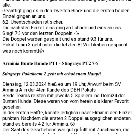
alle.
Gesättigt ging es in den zweiten Block und die ersten beiden
Einzel gingen an uns.
6:2, Unentschieden ist sicher.
Die nächsten Einzel, eins ging an Lühnde und eins an uns.
Sieg! 7:3 vor den letzten Doppeln. 🥳
Die Doppel wurden gespielt und es stand 9:3 für uns.
Pokal Team 3 geht unter die letzten 8! Wir bleiben gespannt
was noch kommt!👍
𝐀𝐫𝐦𝐢𝐧𝐢𝐚 𝐁𝐮𝐧𝐭𝐞 𝐇𝐮𝐧𝐝𝐞 𝐏𝐓𝟏 - 𝐒𝐭𝐢𝐧𝐠𝐫𝐚𝐲𝐬 𝐏𝐓𝟐 𝟕:𝟔
𝑺𝒕𝒊𝒏𝒈𝒓𝒂𝒚𝒔 𝑷𝒐𝒌𝒂𝒍𝒕𝒆𝒂𝒎 2 𝒈𝒆𝒉𝒕 𝒎𝒊𝒕 𝒆𝒓𝒉𝒐𝒃𝒆𝒏𝒆𝒎 𝑯𝒂𝒖𝒑𝒕!
Dienstag, 12.03.2024 hieß es um 19 Uhr, Anwurf beim SV
Arminia A in der 4ten Runde des DBH Pokals.
Beide Teams reisten mit jeweils 5 Spielern ins Domizil der
Bunten Hunde. Diese waren von vorn herein als klarer Favorit
gesehen.
In der ersten Hälfte, konnte lediglich unser Elmar in den Einzel
punkten. Nachdem die ersten 2 Doppel ausgeglichen endeten,
stand es bereits 4:2 für Arminia. 😲
Der Saal des Geschehens war gut gefüllt mit Zuschauern, die