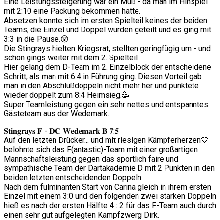
Eine Leistungssteigerung war ein Muß - da man im Hinspiel
mit 2:10 eine Packung bekommen hatte.
Absetzen konnte sich im ersten Spielteil keines der beiden
Teams, die Einzel und Doppel wurden geteilt und es ging mit
3:3 in die Pause.😲
Die Stingrays hielten Kriegsrat, stellten geringfügig um - und
schon gings weiter mit dem 2. Spielteil.
Hier gelang dem D-Team im 2. Einzelblock der entscheidene
Schritt, als man mit 6:4 in Führung ging. Diesen Vorteil gab
man in den Abschlußdoppeln nicht mehr her und punktete
wieder doppelt zum 8:4 Heimsieg.🥳
Super Teamleistung gegen ein sehr nettes und entspanntes
Gästeteam aus der Wedemark.
𝐒𝐭𝐢𝐧𝐠𝐫𝐚𝐲𝐬 𝐅 - 𝐃𝐂 𝐖𝐞𝐝𝐞𝐦𝐚𝐫𝐤 𝐁 𝟕:𝟓
Auf den letzten Drücker... und mit riesigen Kämpferherzen💛
belohnte sich das F(antastic)-Team mit einer großartigen
Mannschaftsleistung gegen das sportlich faire und
sympathische Team der Dartakademie D mit 2 Punkten in den
beiden letzten entscheidenden Doppeln.
Nach dem fulminanten Start von Carina gleich in ihrem ersten
Einzel mit einem 3:0 und den folgenden zwei starken Doppeln
hieß es nach der ersten Hälfte 4 : 2 für das F-Team auch durch
einen sehr gut aufgelegten Kampfzwerg Dirk.