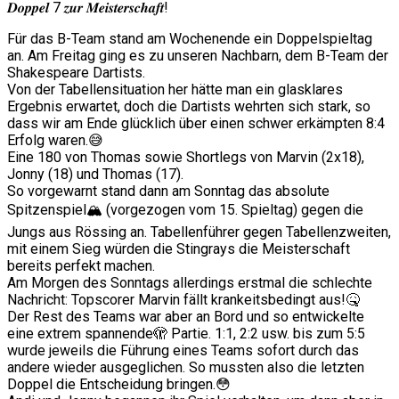
𝑫𝒐𝒑𝒑𝒆𝒍 7 𝒛𝒖𝒓 𝑴𝒆𝒊𝒔𝒕𝒆𝒓𝒔𝒄𝒉𝒂𝒇𝒕!
Für das B-Team stand am Wochenende ein Doppelspieltag
an. Am Freitag ging es zu unseren Nachbarn, dem B-Team der
Shakespeare Dartists.
Von der Tabellensituation her hätte man ein glasklares
Ergebnis erwartet, doch die Dartists wehrten sich stark, so
dass wir am Ende glücklich über einen schwer erkämpten 8:4
Erfolg waren.😅
Eine 180 von Thomas sowie Shortlegs von Marvin (2x18),
Jonny (18) und Thomas (17).
So vorgewarnt stand dann am Sonntag das absolute
Spitzenspiel🏔️ (vorgezogen vom 15. Spieltag) gegen die
Jungs aus Rössing an. Tabellenführer gegen Tabellenzweiten,
mit einem Sieg würden die Stingrays die Meisterschaft
bereits perfekt machen.
Am Morgen des Sonntags allerdings erstmal die schlechte
Nachricht: Topscorer Marvin fällt krankeitsbedingt aus!🤒
Der Rest des Teams war aber an Bord und so entwickelte
eine extrem spannende🫣 Partie. 1:1, 2:2 usw. bis zum 5:5
wurde jeweils die Führung eines Teams sofort durch das
andere wieder ausgeglichen. So mussten also die letzten
Doppel die Entscheidung bringen.😳