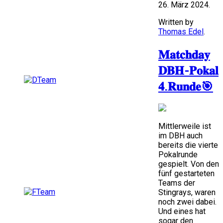
26. März 2024.
Written by
Thomas Edel
.
𝐌𝐚𝐭𝐜𝐡𝐝𝐚𝐲
𝐃𝐁𝐇-𝐏𝐨𝐤𝐚𝐥
𝟒.𝐑𝐮𝐧𝐝𝐞🎯
Mittlerweile ist
im DBH auch
bereits die vierte
Pokalrunde
gespielt. Von den
fünf gestarteten
Teams der
Stingrays, waren
noch zwei dabei.
Und eines hat
sogar den