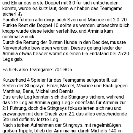
und Elmar das erste Doppel mit 3:0 für sich entscheiden
konnte, wurde es kurz laut, denn wir haben das Teamgame
sicher! 💪
Parallel führten allerdings auch Sven und Maurice mit 2:0. 20
Punkte Rest die Doppel 10 sollte es werden, unbeschreiblich
knapp wurde diese leider verfehlt🫨, und Arminia kam
nochmal zurück.
Durch die Rettung der Bunten Hunde in den Decider, musste
Nervenstärke bewiesen werden. Dieses gelang leider der
Arminia etwas besser womit es einen 6:6 Endstand bei 25:20
Legs gab.
Es hieß also Teamgame: 701 BO5
Kurzerhand 4 Spieler für das Teamgame aufgestellt, auf
Seiten der Stingrays: Elmar, Marcel, Maurice und Basti gegen
Matthias, Bene, Michel und Dennis.
Das erste Leg konnten sich die Stingrays sichern, während
das 2te Leg an Arminia ging. Leg 3 ebenfalls für Arminia zur
2:1 Führung, doch die Stingrays fokussierten sich neu und
erzwangen mit dem Check zum 2:2 das alles entscheidende
5te und definitiv letzte Leg.
Nach starken Aufnahmen der Stingrays, mit regelmäßigen
großen Tripple, blieb der Arminia nur durch Michels 140 im