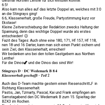
diesmal Northen Lenthe für sich eintüten konnte.
6:5!
Also kam nun alles auf das letzte Doppel an, welches mit 3:0
an die Stingrays ging!
6:6, Klassenerhalt, große Freude, Partystimmung kurz vor
Ekstase!
Kleine Zeitverschiebung der Redaktion zwecks Haltung der
Spannung, denn das wichtige Doppel wurde als erstes
entschieden! 😉
Fazit des Tages: Auch ohne eine 180, 171, Hf 157, Hf 118,
nen 18 und 16 Darter, kann man sich einen Punkt sichern und
sein Ziel, den Klassenerhalt, erreichen!
Wir bedanken uns bei den tollen Gastgebern aus Northen
Lenthe!
Für die Dinos🦖 und die Dinos das sind Wir!
𝐒𝐭𝐢𝐧𝐠𝐫𝐚𝐲𝐬 𝐃 - 𝐃𝐂 𝐖𝐞𝐝𝐞𝐦𝐚𝐫𝐤 𝐁 𝟖:𝟒
𝑲𝒍𝒂𝒔𝒔𝒆𝒏𝒆𝒓𝒉𝒂𝒍𝒕 𝒈𝒆𝒔𝒄𝒉𝒂𝒇𝒇𝒕 - 𝑻𝒆𝒊𝒍 2
Auch das D-Team machte gestern einen Riesenschritt🦵 in
Richtung Klassenerhalt.
Pastis, Jan, Tzmarty, Pascal, Kai und Frank empfingen am
Samstagabend den DC Wedemark B zum 15. Spieltag der
BZK3 im Rochen.