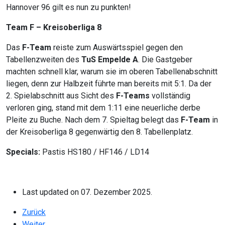
Hannover 96 gilt es nun zu punkten!
Team F – Kreisoberliga 8
Das
F-Team
reiste zum Auswärtsspiel gegen den
Tabellenzweiten des
TuS Empelde A
. Die Gastgeber
machten schnell klar, warum sie im oberen Tabellenabschnitt
liegen, denn zur Halbzeit führte man bereits mit 5:1. Da der
2. Spielabschnitt aus Sicht des
F-Teams
vollständig
verloren ging, stand mit dem 1:11 eine neuerliche derbe
Pleite zu Buche. Nach dem 7. Spieltag belegt das
F-Team
in
der Kreisoberliga 8 gegenwärtig den 8. Tabellenplatz.
Specials:
Pastis HS180 / HF146 / LD14
Last updated on 07. Dezember 2025.
Vorheriger Beitrag: Matchday #10
Zurück
Nächster Beitrag: Saison 2025/26 – Matchday #3
Weiter