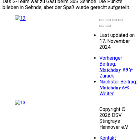
Das G-Team war zu Gast beim SuS Sehnde. Die Punkte
blieben in Sehnde, aber der Spaß wurde gerecht aufgeteilt.
Last updated on
17. November
2024.
Vorheriger
Beitrag:
𝐌𝐚𝐭𝐜𝐡𝐝𝐚𝐲 #𝟗🎯
Zurück
Nächster Beitrag:
𝐌𝐚𝐭𝐜𝐡𝐝𝐚𝐲 𝟔🎯
Weiter
Copyright ©
2026 DSV
Stingrays
Hannover e.V.
Kontakt