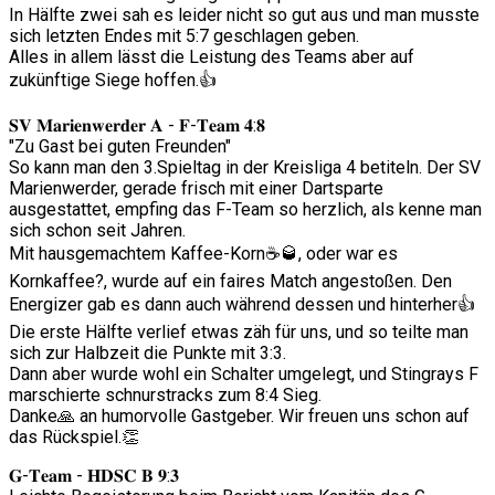
In Hälfte zwei sah es leider nicht so gut aus und man musste
sich letzten Endes mit 5:7 geschlagen geben.
Alles in allem lässt die Leistung des Teams aber auf
zukünftige Siege hoffen.👍
𝐒𝐕 𝐌𝐚𝐫𝐢𝐞𝐧𝐰𝐞𝐫𝐝𝐞𝐫 𝐀 - 𝐅-𝐓𝐞𝐚𝐦 𝟒:𝟖
"Zu Gast bei guten Freunden"
So kann man den 3.Spieltag in der Kreisliga 4 betiteln. Der SV
Marienwerder, gerade frisch mit einer Dartsparte
ausgestattet, empfing das F-Team so herzlich, als kenne man
sich schon seit Jahren.
Mit hausgemachtem Kaffee-Korn☕🥃, oder war es
Kornkaffee?, wurde auf ein faires Match angestoßen. Den
Energizer gab es dann auch während dessen und hinterher👍
Die erste Hälfte verlief etwas zäh für uns, und so teilte man
sich zur Halbzeit die Punkte mit 3:3.
Dann aber wurde wohl ein Schalter umgelegt, und Stingrays F
marschierte schnurstracks zum 8:4 Sieg.
Danke🙏 an humorvolle Gastgeber. Wir freuen uns schon auf
das Rückspiel.👏
𝐆-𝐓𝐞𝐚𝐦 - 𝐇𝐃𝐒𝐂 𝐁 𝟗:𝟑