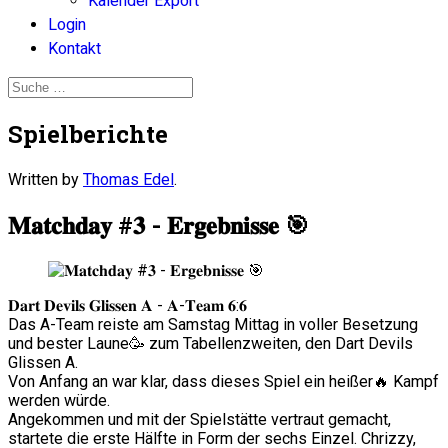
Kalender Export
Login
Kontakt
Spielberichte
Written by
Thomas Edel
.
𝐌𝐚𝐭𝐜𝐡𝐝𝐚𝐲 #𝟑 - 𝐄𝐫𝐠𝐞𝐛𝐧𝐢𝐬𝐬𝐞 🎯
𝐃𝐚𝐫𝐭 𝐃𝐞𝐯𝐢𝐥𝐬 𝐆𝐥𝐢𝐬𝐬𝐞𝐧 𝐀 - 𝐀-𝐓𝐞𝐚𝐦 𝟔:𝟔
Das A-Team reiste am Samstag Mittag in voller Besetzung
und bester Laune🥳 zum Tabellenzweiten, den Dart Devils
Glissen A.
Von Anfang an war klar, dass dieses Spiel ein heißer🔥 Kampf
werden würde.
Angekommen und mit der Spielstätte vertraut gemacht,
startete die erste Hälfte in Form der sechs Einzel. Chrizzy,