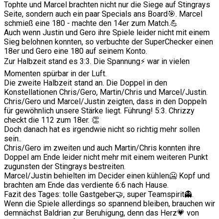
Tophte und Marcel brachten nicht nur die Siege auf Stingrays
Seite, sondern auch ein paar Specials ans Board🎯. Marcel
schmieß eine 180 - machte den 14er zum Match.💪
Auch wenn Justin und Gero ihre Spiele leider nicht mit einem
Sieg belohnen konnten, so verbuchte der SuperChecker einen
18er und Gero eine 180 auf seinem Konto.
Zur Halbzeit stand es 3:3. Die Spannung⚡ war in vielen
Momenten spürbar in der Luft.
Die zweite Halbzeit stand an. Die Doppel in den
Konstellationen Chris/Gero, Martin/Chris und Marcel/Justin.
Chris/Gero und Marcel/Justin zeigten, dass in den Doppeln
für gewöhnlich unsere Stärke liegt. Führung! 5:3. Chrizzy
checkt die 112 zum 18er. 👏
Doch danach hat es irgendwie nicht so richtig mehr sollen
sein..
Chris/Gero im zweiten und auch Martin/Chris konnten ihre
Doppel am Ende leider nicht mehr mit einem weiteren Punkt
zugunsten der Stingrays bestreiten.
Marcel/Justin behielten im Decider einen kühlen🥶 Kopf und
brachten am Ende das verdiente 6:6 nach Hause.
Fazit des Tages: tolle Gastgeber🤝, super Teamspirit👻.
Wenn die Spiele allerdings so spannend bleiben, brauchen wir
demnächst Baldrian zur Beruhigung, denn das Herz💗 von