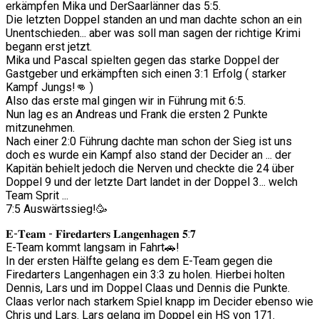
erkämpfen Mika und DerSaarlänner das 5:5.
Die letzten Doppel standen an und man dachte schon an ein
Unentschieden... aber was soll man sagen der richtige Krimi
begann erst jetzt.
Mika und Pascal spielten gegen das starke Doppel der
Gastgeber und erkämpften sich einen 3:1 Erfolg ( starker
Kampf Jungs!👊 )
Also das erste mal gingen wir in Führung mit 6:5.
Nun lag es an Andreas und Frank die ersten 2 Punkte
mitzunehmen.
Nach einer 2:0 Führung dachte man schon der Sieg ist uns
doch es wurde ein Kampf also stand der Decider an ... der
Kapitän behielt jedoch die Nerven und checkte die 24 über
Doppel 9 und der letzte Dart landet in der Doppel 3... welch
Team Sprit ...
7:5 Auswärtssieg!🥳
𝐄-𝐓𝐞𝐚𝐦 - 𝐅𝐢𝐫𝐞𝐝𝐚𝐫𝐭𝐞𝐫𝐬 𝐋𝐚𝐧𝐠𝐞𝐧𝐡𝐚𝐠𝐞𝐧 𝟓:𝟕
E-Team kommt langsam in Fahrt🚗!
In der ersten Hälfte gelang es dem E-Team gegen die
Firedarters Langenhagen ein 3:3 zu holen. Hierbei holten
Dennis, Lars und im Doppel Claas und Dennis die Punkte.
Claas verlor nach starkem Spiel knapp im Decider ebenso wie
Chris und Lars. Lars gelang im Doppel ein HS von 171.