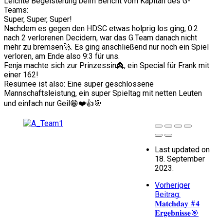
Leichte Begeisterung beim Bericht vom Kapitän des G-
Teams:
Super, Super, Super!
Nachdem es gegen den HDSC etwas holprig los ging, 0:2
nach 2 verlorenen Decidern, war das G.Team danach nicht
mehr zu bremsen🚀. Es ging anschließend nur noch ein Spiel
verloren, am Ende also 9:3 für uns.
Fenja machte sich zur Prinzessin👸, ein Special für Frank mit
einer 162!
Resümee ist also: Eine super geschlossene
Mannschaftsleistung, ein super Spieltag mit netten Leuten
und einfach nur Geil😁❤️👍🎯
Last updated on
18. September
2023.
Vorheriger
Beitrag:
𝐌𝐚𝐭𝐜𝐡𝐝𝐚𝐲 #𝟒
𝐄𝐫𝐠𝐞𝐛𝐧𝐢𝐬𝐬𝐞🎯