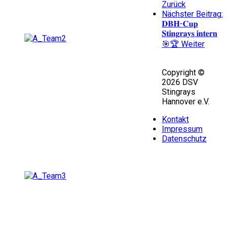
Zurück
Nächster Beitrag:
𝐃𝐁𝐇-𝐂𝐮𝐩
𝐒𝐭𝐢𝐧𝐠𝐫𝐚𝐲𝐬 𝐢𝐧𝐭𝐞𝐫𝐧
🎯🏆
Weiter
Copyright ©
2026 DSV
Stingrays
Hannover e.V.
Kontakt
Impressum
Datenschutz