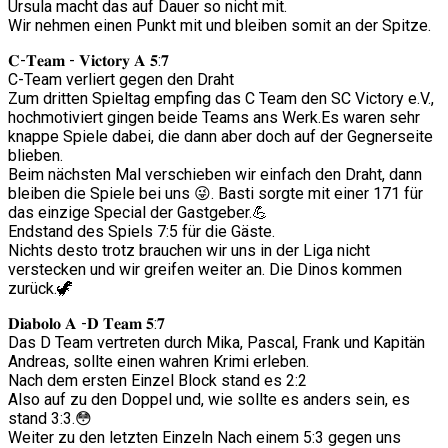
Ursula macht das auf Dauer so nicht mit.
Wir nehmen einen Punkt mit und bleiben somit an der Spitze.
𝐂-𝐓𝐞𝐚𝐦 - 𝐕𝐢𝐜𝐭𝐨𝐫𝐲 𝐀 𝟓:𝟕
C-Team verliert gegen den Draht
Zum dritten Spieltag empfing das C Team den SC Victory e.V.,
hochmotiviert gingen beide Teams ans Werk.Es waren sehr
knappe Spiele dabei, die dann aber doch auf der Gegnerseite
blieben.
Beim nächsten Mal verschieben wir einfach den Draht, dann
bleiben die Spiele bei uns 😜. Basti sorgte mit einer 171 für
das einzige Special der Gastgeber.💪
Endstand des Spiels 7:5 für die Gäste.
Nichts desto trotz brauchen wir uns in der Liga nicht
verstecken und wir greifen weiter an. Die Dinos kommen
zurück.🦖
𝐃𝐢𝐚𝐛𝐨𝐥𝐨 𝐀 -𝐃 𝐓𝐞𝐚𝐦 𝟓:𝟕
Das D Team vertreten durch Mika, Pascal, Frank und Kapitän
Andreas, sollte einen wahren Krimi erleben.
Nach dem ersten Einzel Block stand es 2:2
Also auf zu den Doppel und, wie sollte es anders sein, es
stand 3:3.😳
Weiter zu den letzten Einzeln Nach einem 5:3 gegen uns