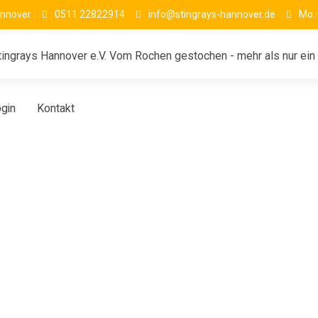
annover
0511 22822914
info@stingrays-hannover.de
Mo.–
ingrays Hannover e.V. Vom Rochen gestochen - mehr als nur ein 
gin
Kontakt