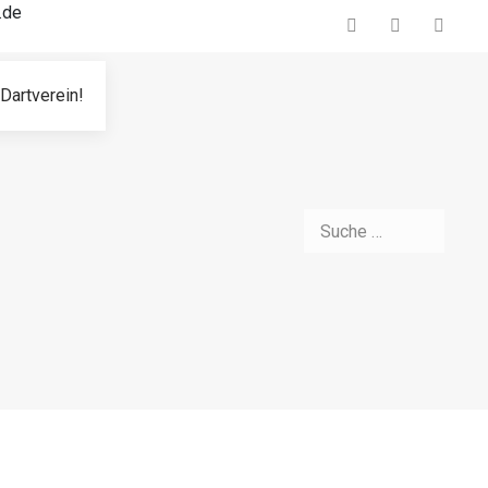
.de
Dartverein!