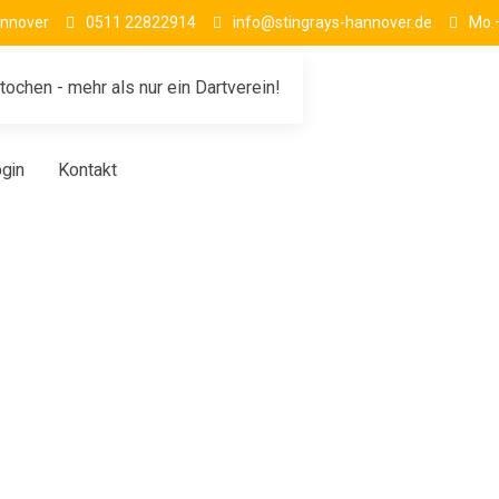
annover
0511 22822914
info@stingrays-hannover.de
Mo.–
chen - mehr als nur ein Dartverein!
gin
Kontakt