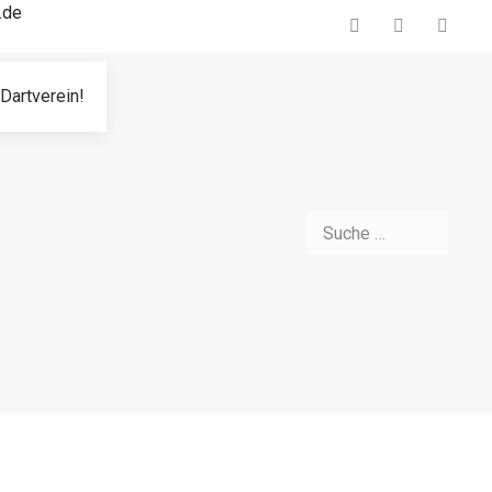
.de
Dartverein!