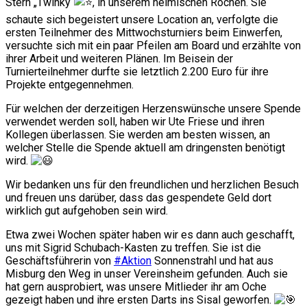
Stern „Twinky“
, in unserem heimischen Rochen. Sie
schaute sich begeistert unsere Location an, verfolgte die
ersten Teilnehmer des Mittwochsturniers beim Einwerfen,
versuchte sich mit ein paar Pfeilen am Board und erzählte von
ihrer Arbeit und weiteren Plänen. Im Beisein der
Turnierteilnehmer durfte sie letztlich 2.200 Euro für ihre
Projekte entgegennehmen.
Für welchen der derzeitigen Herzenswünsche unsere Spende
verwendet werden soll, haben wir Ute Friese und ihren
Kollegen überlassen. Sie werden am besten wissen, an
welcher Stelle die Spende aktuell am dringensten benötigt
wird.
Wir bedanken uns für den freundlichen und herzlichen Besuch
und freuen uns darüber, dass das gespendete Geld dort
wirklich gut aufgehoben sein wird.
Etwa zwei Wochen später haben wir es dann auch geschafft,
uns mit Sigrid Schubach-Kasten zu treffen. Sie ist die
Geschäftsführerin von
#Aktion
Sonnenstrahl und hat aus
Misburg den Weg in unser Vereinsheim gefunden. Auch sie
hat gern ausprobiert, was unsere Mitlieder ihr am Oche
gezeigt haben und ihre ersten Darts ins Sisal geworfen.