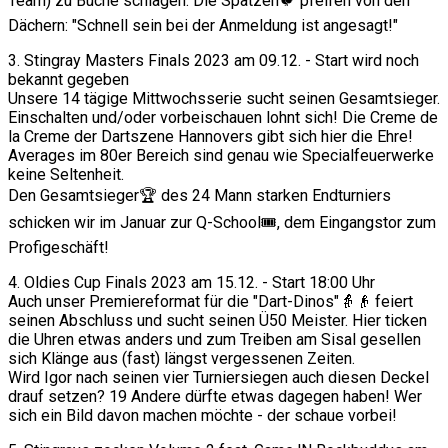
Team) zu Buche schlagen. Die Spatzen🐦 pfeifen von den
Dächern: "Schnell sein bei der Anmeldung ist angesagt!"
3. Stingray Masters Finals 2023 am 09.12. - Start wird noch
bekannt gegeben
Unsere 14 tägige Mittwochsserie sucht seinen Gesamtsieger.
Einschalten und/oder vorbeischauen lohnt sich! Die Creme de
la Creme der Dartszene Hannovers gibt sich hier die Ehre!
Averages im 80er Bereich sind genau wie Specialfeuerwerke
keine Seltenheit.
Den Gesamtsieger🏆 des 24 Mann starken Endturniers
schicken wir im Januar zur Q-School🎟, dem Eingangstor zum
Profigeschäft!
4. Oldies Cup Finals 2023 am 15.12. - Start 18:00 Uhr
Auch unser Premiereformat für die "Dart-Dinos"👵👴 feiert
seinen Abschluss und sucht seinen Ü50 Meister. Hier ticken
die Uhren etwas anders und zum Treiben am Sisal gesellen
sich Klänge aus (fast) längst vergessenen Zeiten.
Wird Igor nach seinen vier Turniersiegen auch diesen Deckel
drauf setzen? 19 Andere dürfte etwas dagegen haben! Wer
sich ein Bild davon machen möchte - der schaue vorbei!