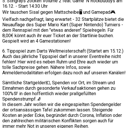
5. Stingrays zocken Volume 2 feat. Game 'N Rockbuddys am
16.12. - Start 14:30 Uhr
Wir tauschen Sisal gegen Mattscheibe🖥 und Gamepad🎮.
Vielfach nachgefragt, lang erwartet - 32 Startplätze bietet die
Neuauflage des Super Mario Kart (Super Nintendo) Turniers -
dem Rennspiel mit den "etwas anderen" Spielregeln. Für
8,00€ könnt auch ihr euer Ticket an der Startlinie buchen.
Gespielt wird an 4 Gamestationen!
6. Tippspiel zum Darts Weltmeisterschaft (Startet am 15.12.)
Auch das jährliche Tippspiel darf in unserer Eventreihe nicht
fehlen! Hier wird es neben Ruhm und Ehre auch wieder um
tolle Sachpreise gehen. Nähere Infos, sowie
Anmeldemodalitäten erfolgen dazu noch auf unseren Kanälen!
Sämtliche Startgelder💶, Spenden vor Ort, im Stream und
Einnahmen durch gesonderte Verkaufsaktionen gehen zu
100%💯 in den hoffentlich wieder prallgefüllten
Spendenstrumpf.🧦
In diesem Jahr wollen wir die eingespielten Spendengelder
der ortsansässigen Tafel zukommen lassen. Steigende
Kosten an jeder Ecke, begründet durch Corona, Inflation oder
den zahlreichen militärischen Konflikten sorgen auch für
immer mehr Not in unseren eigenen Reihen.