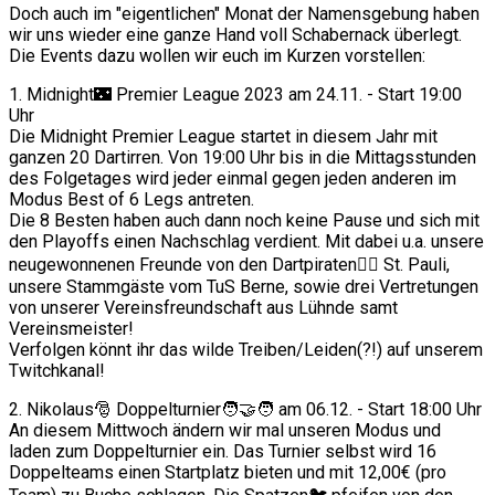
Doch auch im "eigentlichen" Monat der Namensgebung haben
wir uns wieder eine ganze Hand voll Schabernack überlegt.
Die Events dazu wollen wir euch im Kurzen vorstellen:
1. Midnight🌃 Premier League 2023 am 24.11. - Start 19:00
Uhr
Die Midnight Premier League startet in diesem Jahr mit
ganzen 20 Dartirren. Von 19:00 Uhr bis in die Mittagsstunden
des Folgetages wird jeder einmal gegen jeden anderen im
Modus Best of 6 Legs antreten.
Die 8 Besten haben auch dann noch keine Pause und sich mit
den Playoffs einen Nachschlag verdient. Mit dabei u.a. unsere
neugewonnenen Freunde von den Dartpiraten🏴‍☠️ St. Pauli,
unsere Stammgäste vom TuS Berne, sowie drei Vertretungen
von unserer Vereinsfreundschaft aus Lühnde samt
Vereinsmeister!
Verfolgen könnt ihr das wilde Treiben/Leiden(?!) auf unserem
Twitchkanal!
2. Nikolaus🎅 Doppelturnier🧑‍🤝‍🧑 am 06.12. - Start 18:00 Uhr
An diesem Mittwoch ändern wir mal unseren Modus und
laden zum Doppelturnier ein. Das Turnier selbst wird 16
Doppelteams einen Startplatz bieten und mit 12,00€ (pro